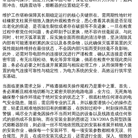
雨冲击、线路震动等，熔断器的位置稳定不变。
维护工作堪称保障其长期稳定运行的核心关键所在。需周期性地针对
硅橡胶支柱展开细致入微的外观检查作业，悉心查看其表面是否呈现
出老化的痕迹、是否滋生裂纹或者存在破损等不良迹象，一旦在检查
过程中察觉任何问题，务必即刻予以更换，绝不容许丝毫延误。与此
同时，针对灭弧罩装置，应实施全面而彻底的清洁举措，坚决清除其
内部有可能逐渐积累的灰尘以及各类杂物，以此确保灭弧罩装置的灭
弧性能始终维持在最佳状态，不会因内部污垢而受到丝毫不良影响。
此外，还需对导电部件的连接状况进行严谨检查，确认其连接是否紧
密牢固，有无出现松动、氧化等异常现象，倘若在检查中发现此类问
题，务必在必要之时迅速开展紧固与相应处理工作，从而保障整个装
置的电气连接可靠性与稳定性，为电力系统的安全、高效运行筑牢坚
实基础。
当面临更换需求之际，严格遵循相关操作规程乃是重中之重。首先，
务必果断且精准地切断与之紧密关联的电路电源，全方位、无死角地
确保整个操作环境处于绝对安全的状态之下，彻底杜绝任何潜在的电
气安全隐患。随后，需启用专业的工具，并以极度谨慎小心的操作态
度，轻柔且精准地拆卸旧有的熔断器，在拆卸过程中，时刻保持高度
警惕，竭尽全力避免因操作不当而对周边的设备以及线路造成任何形
式的损伤或不良影响。而在安装全新的恩彼迈 33kV200A 负荷型跌落
式熔断器阶段，则必须一丝不苟地依照既定的安装标准展开精细入微
的安装作业，确保每一个安装环节、每一项安装参数都精准无误、符
合规范。并且，在成功安装完成之后，还需进行全面、深入、细致的