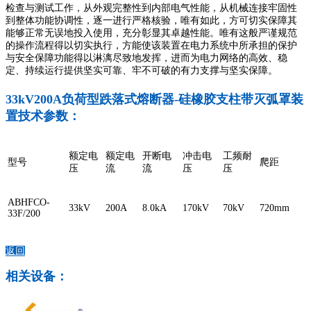
检查与测试工作，从外观完整性到内部电气性能，从机械连接牢固性
到整体功能协调性，逐一进行严格核验，唯有如此，方可切实保障其
能够正常无误地投入使用，充分彰显其卓越性能。唯有这般严谨规范
的操作流程得以切实执行，方能使该装置在电力系统中所承担的保护
与安全保障功能得以淋漓尽致地发挥，进而为电力网络的高效、稳
定、持续运行提供坚实可靠、牢不可破的有力支撑与坚实保障。
33kV200A负荷型跌落式熔断器-硅橡胶支柱带灭弧罩装
置技术参数：
额定电
额定电
开断电
冲击电
工频耐
型号
爬距
压
流
流
压
压
ABHFCO-
33kV
200A
8.0kA
170kV
70kV
720mm
33F/200
返回
相关设备：