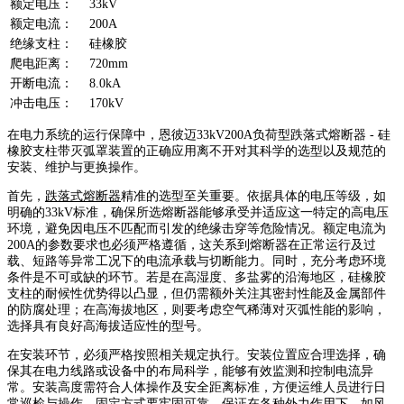
额定电压：
33kV
额定电流：
200A
绝缘支柱：
硅橡胶
爬电距离：
720mm
开断电流：
8.0kA
冲击电压：
170kV
在电力系统的运行保障中，恩彼迈33kV200A负荷型跌落式熔断器 - 硅
橡胶支柱带灭弧罩装置的正确应用离不开对其科学的选型以及规范的
安装、维护与更换操作。
首先，
跌落式熔断器
精准的选型至关重要。依据具体的电压等级，如
明确的33kV标准，确保所选熔断器能够承受并适应这一特定的高电压
环境，避免因电压不匹配而引发的绝缘击穿等危险情况。额定电流为
200A的参数要求也必须严格遵循，这关系到熔断器在正常运行及过
载、短路等异常工况下的电流承载与切断能力。同时，充分考虑环境
条件是不可或缺的环节。若是在高湿度、多盐雾的沿海地区，硅橡胶
支柱的耐候性优势得以凸显，但仍需额外关注其密封性能及金属部件
的防腐处理；在高海拔地区，则要考虑空气稀薄对灭弧性能的影响，
选择具有良好高海拔适应性的型号。
在安装环节，必须严格按照相关规定执行。安装位置应合理选择，确
保其在电力线路或设备中的布局科学，能够有效监测和控制电流异
常。安装高度需符合人体操作及安全距离标准，方便运维人员进行日
常巡检与操作。固定方式要牢固可靠，保证在各种外力作用下，如风