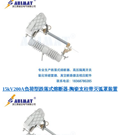
15kV200A负荷型跌落式熔断器-陶瓷支柱带灭弧罩装置