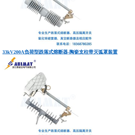
33kV200A负荷型跌落式熔断器-陶瓷支柱带灭弧罩装置