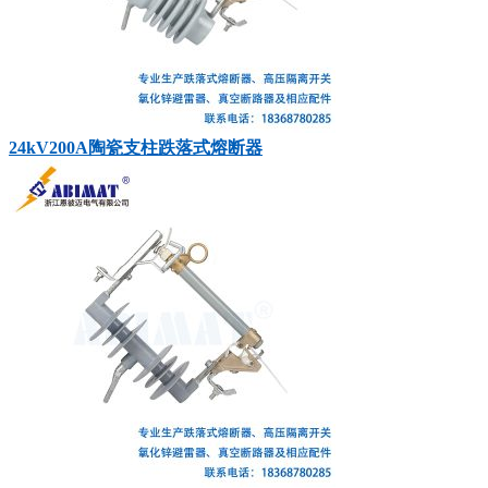
24kV200A陶瓷支柱跌落式熔断器