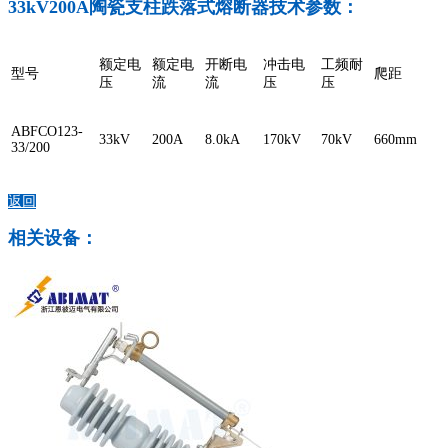
33kV200A陶瓷支柱跌落式熔断器技术参数：
额定电
额定电
开断电
冲击电
工频耐
型号
爬距
压
流
流
压
压
ABFCO123-
33kV
200A
8.0kA
170kV
70kV
660mm
33/200
返回
相关设备：