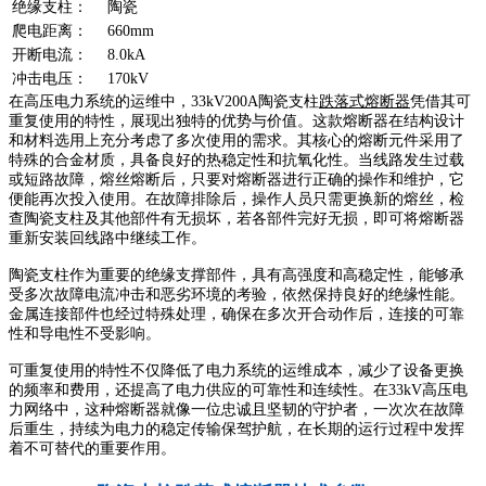
绝缘支柱：
陶瓷
爬电距离：
660mm
开断电流：
8.0kA
冲击电压：
170kV
在高压电力系统的运维中，33kV200A陶瓷支柱
跌落式熔断器
凭借其可
重复使用的特性，展现出独特的优势与价值。这款熔断器在结构设计
和材料选用上充分考虑了多次使用的需求。其核心的熔断元件采用了
特殊的合金材质，具备良好的热稳定性和抗氧化性。当线路发生过载
或短路故障，熔丝熔断后，只要对熔断器进行正确的操作和维护，它
便能再次投入使用。在故障排除后，操作人员只需更换新的熔丝，检
查陶瓷支柱及其他部件有无损坏，若各部件完好无损，即可将熔断器
重新安装回线路中继续工作。
陶瓷支柱作为重要的绝缘支撑部件，具有高强度和高稳定性，能够承
受多次故障电流冲击和恶劣环境的考验，依然保持良好的绝缘性能。
金属连接部件也经过特殊处理，确保在多次开合动作后，连接的可靠
性和导电性不受影响。
可重复使用的特性不仅降低了电力系统的运维成本，减少了设备更换
的频率和费用，还提高了电力供应的可靠性和连续性。在33kV高压电
力网络中，这种熔断器就像一位忠诚且坚韧的守护者，一次次在故障
后重生，持续为电力的稳定传输保驾护航，在长期的运行过程中发挥
着不可替代的重要作用。