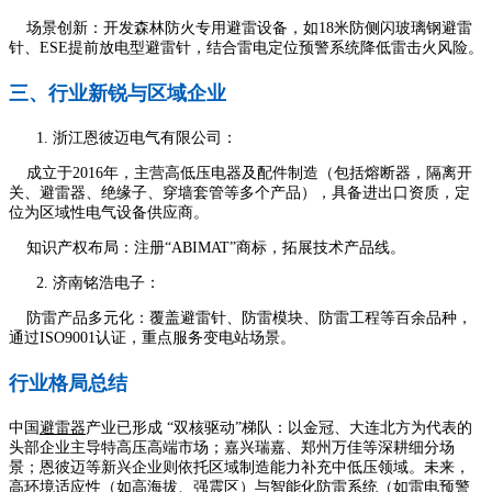
场景创新：开发森林防火专用避雷设备，如18米防侧闪玻璃钢避雷
针、ESE提前放电型避雷针，结合雷电定位预警系统降低雷击火风险。
三、行业新锐与区域企业
浙江恩彼迈电气有限公司：
成立于2016年，主营高低压电器及配件制造（包括熔断器，隔离开
关、避雷器、绝缘子、穿墙套管等多个产品），具备进出口资质，定
位为区域性电气设备供应商。
知识产权布局：注册“ABIMAT”商标，拓展技术产品线。
济南铭浩电子：
防雷产品多元化：覆盖避雷针、防雷模块、防雷工程等百余品种，
通过ISO9001认证，重点服务变电站场景。
行业格局总结
中国
避雷器
产业已形成 “双核驱动”梯队：以金冠、大连北方为代表的
头部企业主导特高压高端市场；嘉兴瑞嘉、郑州万佳等深耕细分场
景；恩彼迈等新兴企业则依托区域制造能力补充中低压领域。未来，
高环境适应性（如高海拔、强震区）与智能化防雷系统（如雷电预警