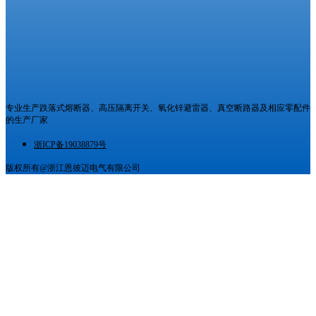
专业生产跌落式熔断器、高压隔离开关、氧化锌避雷器、真空断路器及相应零配件
的生产厂家
浙ICP备19038879号
版权所有@浙江恩彼迈电气有限公司