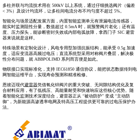
多柱并联与均流技术用在 500kV 以上系统，通过仔细挑选阀片（偏差
< 3%）及设计均流环，让多柱间电流分布不均匀度不超过 5%。
智能化与场景适配发展方面，内置智能监测单元有泄漏电流传感器，
能实时监测阻性分量，数值超过 0.5mA 时，就预警阀片老化；还有温
度、压力探头，能诊断密封失效或内部电弧故障，拿西门子 SIC 避雷
器来说就是这样。
特殊场景有定制化设计，风电专用型加强抗振结构，能承受 0.5g 加速
度，适应变流器高频过电压；直流系统型采用对称阀片叠层，解决极
性分布问题，就 ABBPOLIMD 系列而言便是如此。
物联接口实现标准化，支持 IEC61850 通信协议，能把状态数据传到电
网智能运维平台，实现寿命预测和精准检修。
恩彼迈现代
避雷器
凭借氧化锌阀片的重大突破、无间隙结构优化及复
合材料应用，有了低残压、高能量耐受和快速响应这些核心优势。随
着智能化监测技术深度结合，避雷器正从 “被动防护” 变成 “主动防
御”，为新能源高渗透率电网及特高压工程提供更可靠的过电压保护办
法。