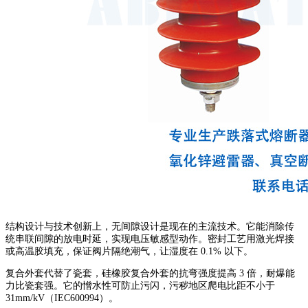
结构设计与技术创新上，无间隙设计是现在的主流技术。它能消除传
统串联间隙的放电时延，实现电压敏感型动作。密封工艺用激光焊接
或高温胶填充，保证阀片隔绝潮气，让湿度在 0.1% 以下。
复合外套代替了瓷套，硅橡胶复合外套的抗弯强度提高 3 倍，耐爆能
力比瓷套强。它的憎水性可防止污闪，污秽地区爬电比距不小于
31mm/kV（IEC600994）。