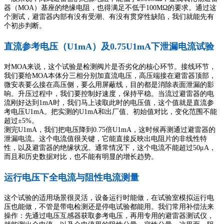
器（MOA）基座的绝缘电阻，也得满足不低于100MΩ的要求。通过这
个测试，避雷器内部有没有受潮、有没有贯穿性缺陷，我们就能先有
个初步判断。
直流参考电压（U1mA）及0.75U1mA下泄漏电流试验
对MOA来说，这个试验是检测阀片是否劣化的核心环节。接线环节，
我们要给MOA本体分三相分别加直流电压，高压端接在避雷器顶部，
微安表要么接在高压侧，要么用屏蔽线，目的都是消除表面泄漏的影
响。升压过程中，我们要控制好速度，保持平稳。当流过避雷器的电
流刚好达到1mA时，我们马上读取此时的电压值，这个值就是直流参
考电压U1mA。把实测的U1mA和出厂值、初始值对比，变化范围不能
超过±5%。
测完U1mA，我们把电压降到0.75倍U1mA，这时候再测通过避雷器的
泄漏电流。这个电流值很关键，它能直接反映出电阻片的非线性特
性，以及避雷器的绝缘状况。通常情况下，这个电流不能超过50μA，
而且和历史数据对比，也不能有明显的增长趋势。
运行电压下全电流与阻性电流测量
这个试验的适用场景很灵活，设备运行时能做，在试验室模拟运行电
压也能做，不管是带电检测还是停电试验都能用。我们常用补偿法来
操作：先通过电压互感器获取参考电压，再用专用的避雷器测试仪，