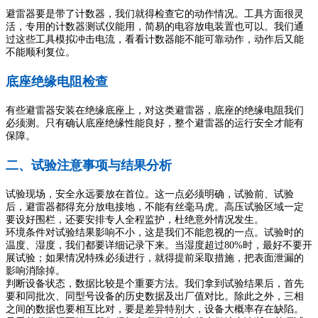
避雷器要是带了计数器，我们就得检查它的动作情况。工具方面很灵
活，专用的计数器测试仪能用，简易的电容放电装置也可以。我们通
过这些工具模拟冲击电流，看看计数器能不能可靠动作，动作后又能
不能顺利复位。
底座绝缘电阻检查
有些避雷器安装在绝缘底座上，对这类避雷器，底座的绝缘电阻我们
必须测。只有确认底座绝缘性能良好，整个避雷器的运行安全才能有
保障。
二、试验注意事项与结果分析
试验现场，安全永远要放在首位。这一点必须明确，试验前、试验
后，避雷器都得充分放电接地，不能有丝毫马虎。高压试验区域一定
要设好围栏，还要安排专人全程监护，杜绝意外情况发生。
环境条件对试验结果影响不小，这是我们不能忽视的一点。试验时的
温度、湿度，我们都要详细记录下来。当湿度超过80%时，最好不要开
展试验；如果情况特殊必须进行，就得提前采取措施，把表面泄漏的
影响消除掉。
判断设备状态，数据比较是个重要方法。我们拿到试验结果后，首先
要和同批次、同型号设备的历史数据及出厂值对比。除此之外，三相
之间的数据也要相互比对，要是差异特别大，设备大概率存在缺陷。