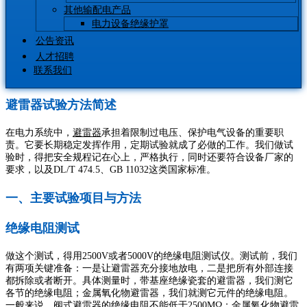
其他输配电产品
电力设备绝缘护罩
公告资讯
人才招聘
联系我们
避雷器试验方法简述
在电力系统中，
避雷器
承担着限制过电压、保护电气设备的重要职
责。它要长期稳定发挥作用，定期试验就成了必做的工作。我们做试
验时，得把安全规程记在心上，严格执行，同时还要符合设备厂家的
要求，以及DL/T 474.5、GB 11032这类国家标准。
一、主要试验项目与方法
绝缘电阻测试
做这个测试，得用2500V或者5000V的绝缘电阻测试仪。测试前，我们
有两项关键准备：一是让避雷器充分接地放电，二是把所有外部连接
都拆除或者断开。具体测量时，带基座绝缘瓷套的避雷器，我们测它
各节的绝缘电阻；金属氧化物避雷器，我们就测它元件的绝缘电阻。
一般来说，阀式避雷器的绝缘电阻不能低于2500MΩ；金属氧化物避雷