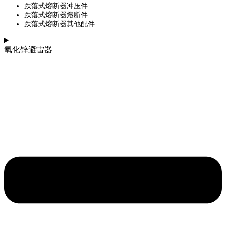
跌落式熔断器冲压件
跌落式熔断器熔断件
跌落式熔断器其他配件
氧化锌避雷器