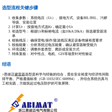
选型流程关键步骤
收集参数： 系统电压（Uc）、接地方式、设备BIL/BSL、污秽
等级、安装位置
计算Ur： 按接地方式选Kt，确定最小Ur
初选型号： 根据Ur和标称电流（如10kA/20kA）筛选避雷器清
单
校验残压： 确保雷电/操作/陡波残压满足设备绝缘裕度要求
校核能量： 分析系统过电压能量，确认避雷器耐受能力
环境适配： 调整外套类型、爬距或安装方式
特殊复核： 对中性点、电机、GIS等场景针对性验证
结语
>恩彼迈
避雷器
选型是科学与经验的结合，需在安全裕度与经济性间取
得平衡。严格遵循标准（GB 11032/IEC 600994），并结合系统仿真与
工程实践，方能筑起过电压防护的可靠屏障。