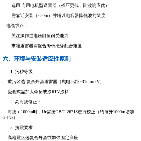
选用 专用电机型避雷器（残压更低，陡波响应优）
需靠近安装（≤50m）并辅以电容器降低波前陡度
电缆线路：
关注操作过电压能量耐受能力
末端避雷器需配合降低绝缘配合难度
六、环境与安装适应性原则
污秽等级：
重污区选 复合外套避雷器（爬电比距≥31mm/kV）
瓷套式需加大伞裙或涂RTV涂料
高海拔修正：
海拔＞1000m时，Ur需按GB/T 26218进行校正（约每升1000m增加
6~8%）
抗震要求：
高地震区选复合外套或加强固定底座