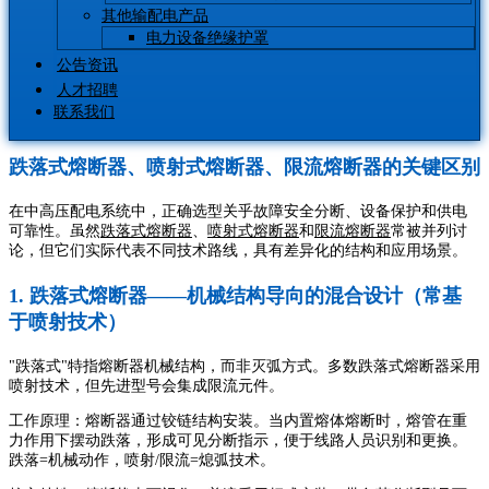
其他输配电产品
电力设备绝缘护罩
公告资讯
人才招聘
联系我们
跌落式熔断器、喷射式熔断器、限流熔断器的关键区别
在中高压配电系统中，正确选型关乎故障安全分断、设备保护和供电
可靠性。虽然
跌落式熔断器
、
喷射式熔断器
和
限流熔断器
常被并列讨
论，但它们实际代表不同技术路线，具有差异化的结构和应用场景。
1. 跌落式熔断器——机械结构导向的混合设计（常基
于喷射技术）
"跌落式"特指熔断器机械结构，而非灭弧方式。多数跌落式熔断器采用
喷射技术，但先进型号会集成限流元件。
工作原理：熔断器通过铰链结构安装。当内置熔体熔断时，熔管在重
力作用下摆动跌落，形成可见分断指示，便于线路人员识别和更换。
跌落=机械动作，喷射/限流=熄弧技术。