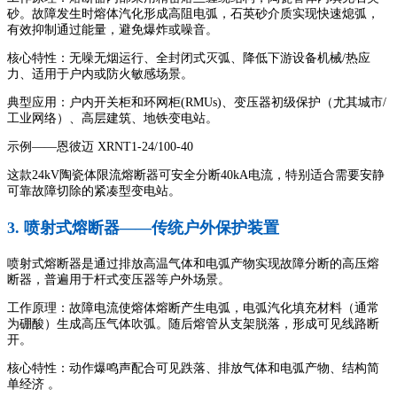
砂。故障发生时熔体汽化形成高阻电弧，石英砂介质实现快速熄弧，
有效抑制通过能量，避免爆炸或噪音。
核心特性：无噪无烟运行、全封闭式灭弧、降低下游设备机械/热应
力、适用于户内或防火敏感场景。
典型应用：户内开关柜和环网柜(RMUs)、变压器初级保护（尤其城市/
工业网络）、高层建筑、地铁变电站。
示例——恩彼迈 XRNT1-24/100-40
这款24kV陶瓷体限流熔断器可安全分断40kA电流，特别适合需要安静
可靠故障切除的紧凑型变电站。
3. 喷射式熔断器——传统户外保护装置
喷射式熔断器是通过排放高温气体和电弧产物实现故障分断的高压熔
断器，普遍用于杆式变压器等户外场景。
工作原理：故障电流使熔体熔断产生电弧，电弧汽化填充材料（通常
为硼酸）生成高压气体吹弧。随后熔管从支架脱落，形成可见线路断
开。
核心特性：动作爆鸣声配合可见跌落、排放气体和电弧产物、结构简
单经济 。