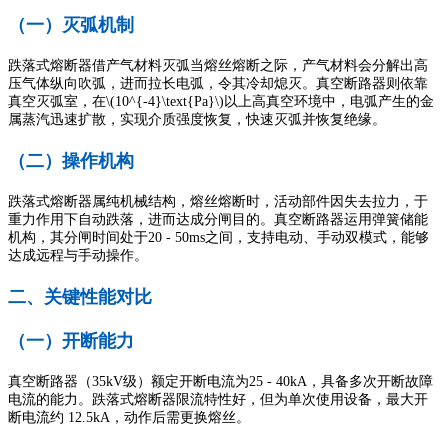
（一）灭弧机制
跌落式熔断器借产气材料灭弧当熔丝熔断之际，产气材料会分解出高
压气体纵向吹弧，进而拉长电弧，令其冷却熄灭。真空断路器则依靠
真空灭弧室，在\(10^{-4}\text{Pa}\)以上高真空环境中，电弧产生的金
属蒸汽迅速扩散，实现介质强度恢复，快速灭弧并恢复绝缘。
（二）操作机构
跌落式熔断器属纯机械结构，熔丝熔断时，活动部件因失去拉力，于
重力作用下自动跌落，进而达成分闸目的。真空断路器运用弹簧储能
机构，其分闸时间处于20 - 50ms之间，支持电动、手动双模式，能够
达成远程与手动操作。
二、关键性能对比
（一）开断能力
真空断路器（35kV级）额定开断电流为25 - 40kA，具备多次开断故障
电流的能力。跌落式熔断器限流特性好，但为单次使用设备，最大开
断电流约 12.5kA，动作后需更换熔丝。