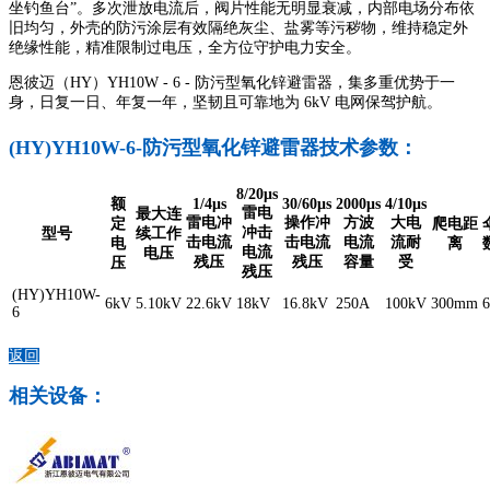
坐钓鱼台”。多次泄放电流后，阀片性能无明显衰减，内部电场分布依
旧均匀，外壳的防污涂层有效隔绝灰尘、盐雾等污秽物，维持稳定外
绝缘性能，精准限制过电压，全方位守护电力安全。
恩彼迈（HY）YH10W - 6 - 防污型氧化锌避雷器，集多重优势于一
身，日复一日、年复一年，坚韧且可靠地为 6kV 电网保驾护航。
(HY)YH10W-6-防污型氧化锌避雷器技术参数：
8/20μs
额
1/4μs
30/60μs
2000μs
4/10μs
雷电
最大连
雷电冲
操作冲
方波
大电
定
爬电距
冲击
型号
续工作
击电流
击电流
电流
流耐
电
离
电流
电压
残压
残压
容量
受
压
残压
(HY)YH10W-
6kV
5.10kV
22.6kV
18kV
16.8kV
250A
100kV
300mm
6
6
返回
相关设备：