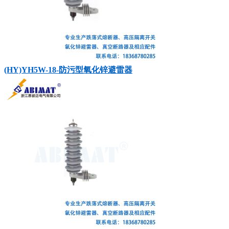
(HY)YH5W-18-防污型氧化锌避雷器