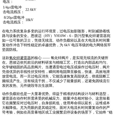
电压：
1/4μs雷电冲
22.6kV
击电流残压
：
8/20
μs
雷电冲
18kV
击电流残压：
在电力系统复杂多变的运行环境里，过电压如影随形，时刻威胁着线
路与设备的安全。恩彼迈（HY）YH10W - 6 - 防污型氧化锌避雷器宛
如一位可靠的卫士，凭借无续流、动作负载轻以及在大电流长时间重
复动作冲击下特性稳定的卓越优势，为 6kV 电压等级的电力网络筑牢
坚固防线。
这款
氧化锌避雷器
的核心 —— 氧化锌阀片，是实现无续流的关键所
在。恩彼迈依托前沿的材料研发与精细工艺，打造出内部晶粒均匀、
化学键稳固的高品质阀片。当遭遇雷电过电压或操作过电压时，阀片
凭借优异的非线性伏安特性，瞬间将电阻降至极低，快速、高效地泄
放雷电流。而一旦过电压消失，它能迅速恢复高阻状态，彻底阻断工
频续流产生。没有续流干扰，不仅减少了能量损耗，还避免因续流引
发的发热、元件烧毁等次生故障。
动作负载轻也是一大显著优势。得益于精准的结构设计与材料选型，
避雷器在动作时所需承受的机械应力、能量冲击相对较小。这意味着
它在频繁应对过电压时，自身损耗低，使用寿命得以延长，运维成本
大幅降低。尤为亮眼的是其稳定性。面对大电流长时间重复动作的严
苛考验，例如在高雷暴地区或工业频繁启停设备的场景下，它始终 “稳