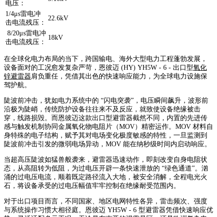
电压：
1/4μs雷电冲
22.6kV
击电流残压
：
8/20
μs
雷电冲
18kV
击电流残压：
在全球化电力布局的当下，跨国输电、海外大型电力工程蓬勃发展，
设备面对的工况愈发复杂严苛，恩彼迈 (HY) YH5W - 6 - 出口型
氧化
锌避雷器
肩负重任，凭借其出色的快速响应能力，为全球电力设施保
驾护航。
陡波前冲击，犹如电力系统中的 “闪电突袭”，电压瞬间飙升，波形前
沿极为陡峭，传统防护设备往往来不及反应，就致使设备绝缘被击
穿，线路损毁。而恩彼迈这款出口型避雷器截然不同，内置的先进传
感与触发机制协同金属氧化物电阻片（MOV）精密运作。MOV 材料自
身特殊的电子结构，赋予其对电场变化极度敏感的特性，一旦监测到
陡波前冲击引发的微弱电场异动，MOV 能在纳秒级时间内启动响应。
当超高压陡波如猛兽般袭来，避雷器迅速动作，即刻改变自身电阻状
态，从高阻转为低阻，为过电压开辟一条快速泄放的 “绿色通道”。汹
涌的过电压电流，顺着既定路径流入大地，被安全消解，全程电光火
石，将设备承受的过电压幅值牢牢控制在绝缘耐受范围内。
对于出口项目而言，不同国家、地区电网特性各异，雷击频次、强度
与系统操作习惯大相径庭。恩彼迈 YH5W - 6 型避雷器凭借快速响应优