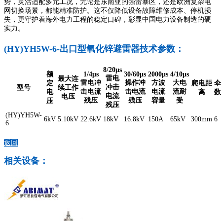
势，灵活适配多元工况，无论是东南亚的强雷暴区，还是欧洲复杂电
网切换场景，都能精准防护。这不仅降低设备故障维修成本、停机损
失，更守护着海外电力工程的稳定口碑，彰显中国电力设备制造的硬
实力。
(HY)YH5W-6-出口型氧化锌避雷器技术参数：
8/20μs
额
1/4μs
30/60μs
2000μs
4/10μs
雷电
最大连
雷电冲
操作冲
方波
大电
定
爬电距
伞
冲击
型号
续工作
击电流
击电流
电流
流耐
电
离
数
电流
电压
残压
残压
容量
受
压
残压
(HY)YH5W-
6kV
5.10kV
22.6kV
18kV
16.8kV
150A
65kV
300mm
6
6
返回
相关设备：