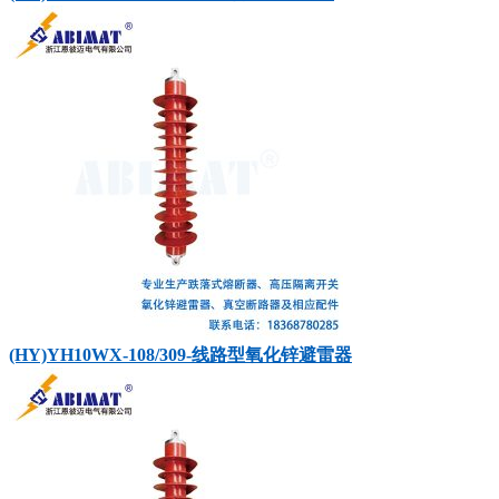
(HY)YH10WX-108/309-线路型氧化锌避雷器