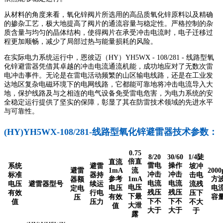
从材料的角度来看，氧化锌阀片所选用的高品质氧化锌原料以及精确
的掺杂工艺，极大地提高了阀片的通流容量与稳定性。严格控制的杂
质含量与均匀的晶体结构，使得阀片在承受冲击电流时，电子迁移过
程更加顺畅，减少了局部过热与能量损耗的风险。
在实际电力系统运行中，恩彼迈（HY）YH5WX - 108/281 - 线路型氧
化锌避雷器凭借其卓越的冲击电流通流机能，成功地应对了无数次雷
电冲击事件。无论是在雷电活动频繁的山区输电线路，还是在工业发
达地区复杂电磁环境下的电网线路，它都能可靠地将冲击电流导入大
地，保护线路及与之相连的电气设备免受雷电危害，为电力系统的安
全稳定运行提供了坚实的保障，彰显了其在防雷技术领域的先进水平
与可靠性。
(HY)YH5WX-108/281-线路型氧化锌避雷器技术参数：
0.75
8/20
30/60
1/4陡
倍直
直流
雷电
操作
系统
避雷
坡冲
避雷
1mA
流
2000
冲击
冲击
标准
器持
击电
参考
1mA
方
器额
电流
电流
电压
避雷器型号
续运
流残
电压
电压
电
定电
残压
残压
有效
行电
压下
下最
有效
容
压
下不
下不
值
压力
不大
大泄
值
大于
大于
于
露