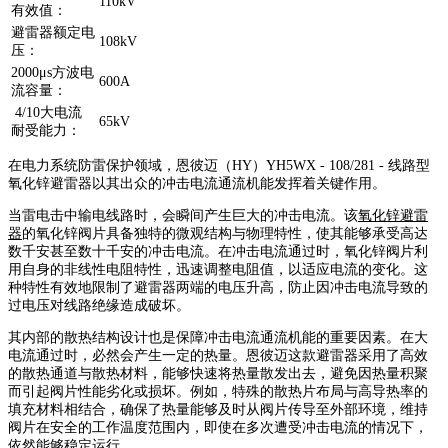
110kV
有效值：
避雷器额定电
108kV
压：
2000μs方波电
600A
流容量
：
4/10大电流
65kV
耐受能力：
在电力系统防雷保护领域，恩彼迈（HY）YH5WX - 108/281 - 线路型
氧化锌避雷器以其出众的冲击电流通流机能发挥着关键作用。
当雷电击中输电线路时，会瞬间产生巨大的冲击电流。该
氧化锌避雷
器
的氧化锌阀片具备独特的微观结构与物理特性，使其能够承受高达
数千安甚至数十千安的冲击电流。在冲击电流通过时，氧化锌阀片利
用自身的非线性电阻特性，迅速调整电阻值，以适应电流的变化。这
种特性有效地限制了避雷器两端的电压升高，防止因冲击电流导致的
过电压对线路绝缘造成破坏。
其内部的散热结构设计也是保障冲击电流通流机能的重要因素。在大
电流通过时，必然会产生一定的热量。恩彼迈这款避雷器采用了高效
的散热通道与散热材料，能够快速将热量散发出去，避免因热量积聚
而引起阀片性能劣化或损坏。例如，特殊的散热片布局与高导热率的
填充材料相结合，确保了热量能够及时从阀片传导至外部环境，维持
阀片在安全的工作温度范围内，即使在多次遭受冲击电流的情况下，
依然能够稳定运行。