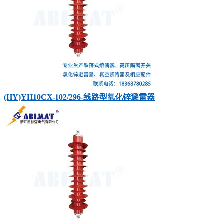
(HY)YH10CX-102/296-线路型氧化锌避雷器