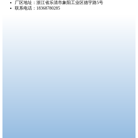
厂区地址：浙江省乐清市象阳工业区德宇路5号
联系电话：18368780285