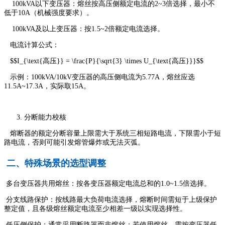
100kVA以下变压器：熔丝按高压侧额定电流的2~3倍选择，最小不
低于10A（机械强度要求）。
100kVA及以上变压器：按1.5~2倍额定电流选择。
电流计算公式：
$$I_{\text{高压}} = \frac{P}{\sqrt{3} \times U_{\text{高压}}}$$
示例：100kVA/10kV变压器的高压侧电流为5.77A，熔丝应选
11.5A~17.3A，实际取15A。
分断能力校核
熔断器的额定分断容量上限需大于系统三相短路电流，下限需小于短
路电流，否则可能引发熔管爆炸或无法灭弧。
二、特殊场景的选型调整
多台变压器共用熔丝：按各变压器额定电流总和的1.0~1.5倍选择。
分支线路保护：按线路最大负荷电流选择，熔断时间需短于上级保护
整定值，且各级熔丝额定电流至少相差一级以实现选择性。
低压侧保护：通常采用断路器而非熔丝；若使用熔丝，需按变压器低