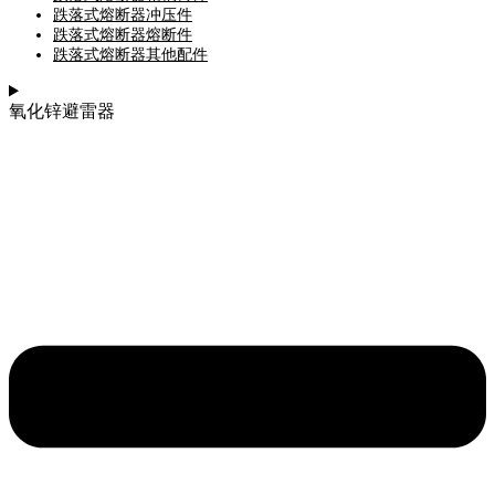
跌落式熔断器冲压件
跌落式熔断器熔断件
跌落式熔断器其他配件
氧化锌避雷器