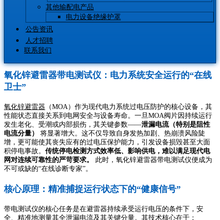
其他输配电产品
电力设备绝缘护罩
公告资讯
人才招聘
联系我们
氧化锌避雷器带电测试仪：电力系统安全运行的“在线
卫士”
氧化锌避雷器
（MOA）作为现代电力系统过电压防护的核心设备，其
性能状态直接关系到电网安全与设备寿命。一旦MOA阀片因持续运行
发生老化、受潮或内部损伤，其关键参数——
泄漏电流（特别是阻性
电流分量）
将显著增大。这不仅导致自身发热加剧、热崩溃风险陡
增，更可能使其丧失应有的过电压保护能力，引发设备损毁甚至大面
积停电事故。
传统停电检测方式效率低、影响供电，难以满足现代电
网对连续可靠性的严苛要求。
此时，氧化锌避雷器带电测试仪便成为
不可或缺的“在线诊断专家”。
核心原理：精准捕捉运行状态下的“健康信号”
带电测试仪的核心任务是在避雷器持续承受运行电压的条件下，安
全、精准地测量其全泄漏电流及其关键分量。其技术核心在于：