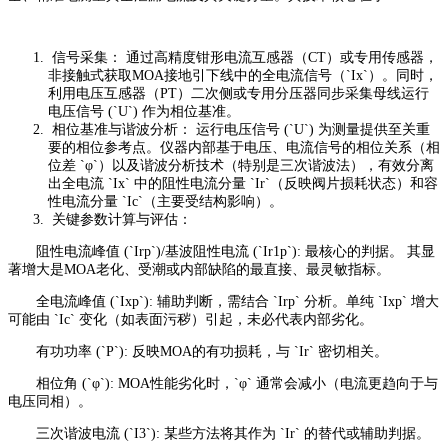
信号采集： 通过高精度钳形电流互感器（CT）或专用传感器，
非接触式获取MOA接地引下线中的全电流信号（`Ix`）。同时，
利用电压互感器（PT）二次侧或专用分压器同步采集母线运行
电压信号 (`U`) 作为相位基准。
相位基准与谐波分析： 运行电压信号 (`U`) 为测量提供至关重
要的相位参考点。仪器内部基于电压、电流信号的相位关系（相
位差 `φ`）以及谐波分析技术（特别是三次谐波法），有效分离
出全电流 `Ix` 中的阻性电流分量 `Ir`（反映阀片损耗状态）和容
性电流分量 `Ic`（主要受结构影响）。
关键参数计算与评估：
阻性电流峰值 (`Irp`)/基波阻性电流 (`Ir1p`): 最核心的判据。 其显
著增大是MOA老化、受潮或内部缺陷的最直接、最灵敏指标。
全电流峰值 (`Ixp`): 辅助判断，需结合 `Irp` 分析。单纯 `Ixp` 增大
可能由 `Ic` 变化（如表面污秽）引起，未必代表内部劣化。
有功功率 (`P`): 反映MOA的有功损耗，与 `Ir` 密切相关。
相位角 (`φ`): MOA性能劣化时，`φ` 通常会减小（电流更趋向于与
电压同相）。
三次谐波电流 (`I3`): 某些方法将其作为 `Ir` 的替代或辅助判据。