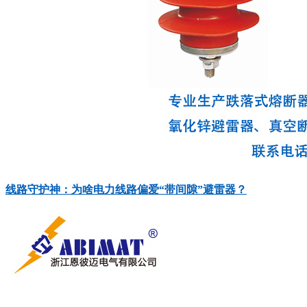
线路守护神：为啥电力线路偏爱“带间隙”避雷器？