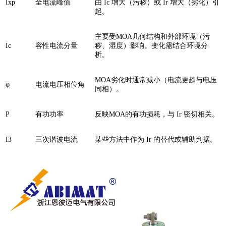
Ixp
全电流峰值
由 Ic 增大（污秽）或 Ir 增大（劣化）引
起。
主要受MOA几何结构和外部环境（污
Ic
容性电流分量
秽、湿度）影响。变化需结合环境分
析。
MOA劣化时通常减小（电流更趋与电压
φ
电流电压相位角
同相）。
P
有功功率
反映MOA的有功损耗，与 Ir 密切相关。
I3
三次谐波电流
某些方法中作为 Ir 的替代或辅助判据。