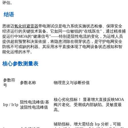
评估。
结语
恩彼迈
氧化锌避雷器
带电测试仪是电力系统实施状态检修、保障安全
经济运行的关键技术装备。它如同一位敏锐的“在线医生”，通过精准捕
捉运行中MOA的“健康信号”——特别是阻性电流的变化，为运维人员
提供超前预警和决策依据，将隐患消除在萌芽状态，是守护电网安全
防线不可或缺的利器。其应用水平直接体现了电网设备状态感知和智
能化运维的水平。
核心参数测量表
参数符
参数名称
物理意义与诊断价值
号
核心劣化指标！ 显著增大直接反映MOA
阻性电流峰值/基
Irp / Ir1p
阀片老化、受潮或内部缺陷。灵敏度最
波阻性电流峰值
高。
辅助指标。增大需结合 Irp 分析，可能