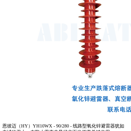
恩彼迈（HY）YH10WX - 90/280 - 线路型氧化锌避雷器犹如