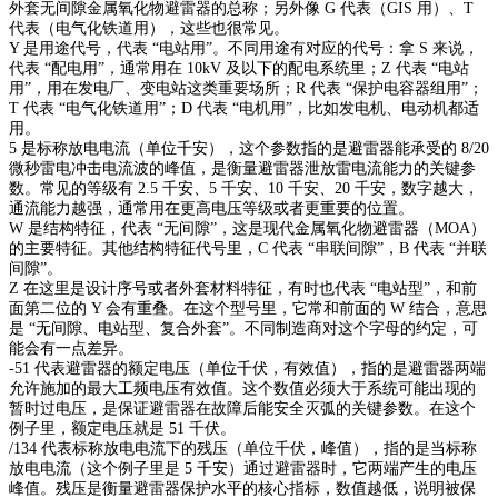
外套无间隙金属氧化物避雷器的总称；另外像 G 代表（GIS 用）、T
代表（电气化铁道用），这些也很常见。
Y 是用途代号，代表 “电站用”。不同用途有对应的代号：拿 S 来说，
代表 “配电用”，通常用在 10kV 及以下的配电系统里；Z 代表 “电站
用”，用在发电厂、变电站这类重要场所；R 代表 “保护电容器组用”；
T 代表 “电气化铁道用”；D 代表 “电机用”，比如发电机、电动机都适
用。
5 是标称放电电流（单位千安），这个参数指的是避雷器能承受的 8/20
微秒雷电冲击电流波的峰值，是衡量避雷器泄放雷电流能力的关键参
数。常见的等级有 2.5 千安、5 千安、10 千安、20 千安，数字越大，
通流能力越强，通常用在更高电压等级或者更重要的位置。
W 是结构特征，代表 “无间隙”，这是现代金属氧化物避雷器（MOA）
的主要特征。其他结构特征代号里，C 代表 “串联间隙”，B 代表 “并联
间隙”。
Z 在这里是设计序号或者外套材料特征，有时也代表 “电站型”，和前
面第二位的 Y 会有重叠。在这个型号里，它常和前面的 W 结合，意思
是 “无间隙、电站型、复合外套”。不同制造商对这个字母的约定，可
能会有一点差异。
-51 代表避雷器的额定电压（单位千伏，有效值），指的是避雷器两端
允许施加的最大工频电压有效值。这个数值必须大于系统可能出现的
暂时过电压，是保证避雷器在故障后能安全灭弧的关键参数。在这个
例子里，额定电压就是 51 千伏。
/134 代表标称放电电流下的残压（单位千伏，峰值），指的是当标称
放电电流（这个例子里是 5 千安）通过避雷器时，它两端产生的电压
峰值。残压是衡量避雷器保护水平的核心指标，数值越低，说明被保