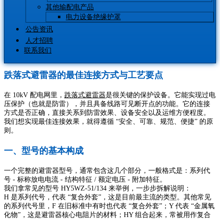
其他输配电产品
电力设备绝缘护罩
公告资讯
人才招聘
联系我们
跌落式避雷器的最佳连接方式与工艺要点​
在 10kV 配电网里，
跌落式避雷器
是很关键的保护设备。它能实现过电
压保护（也就是防雷），并且具备线路可见断开点的功能。它的连接
方式是否正确，直接关系到防雷效果、设备安全以及运维方便程度。
我们想实现最佳连接效果，就得遵循 “安全、可靠、规范、便捷” 的原
则。
一、型号的基本构成​
一个完整的避雷器型号，通常包含这几个部分，一般格式是：系列代
号 - 标称放电电流 - 结构特征 / 额定电压 - 附加特征。
我们拿常见的型号 HY5WZ-51/134 来举例，一步步拆解说明：
H 是系列代号，代表 “复合外套”，这是目前最主流的类型。其他常见
的系列代号里，F 在旧标准中有时也代表 “复合外套”；Y 代表 “金属氧
化物”，这是避雷器核心电阻片的材料；HY 组合起来，常被用作复合