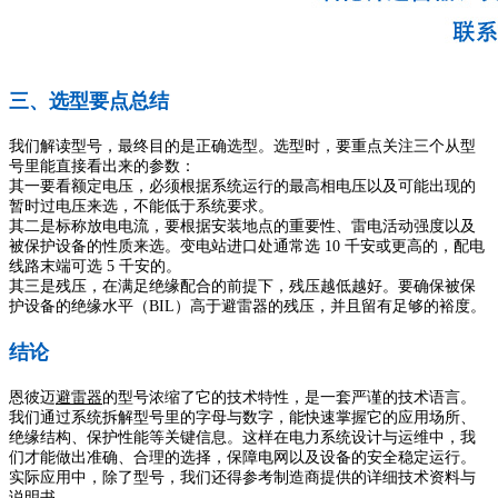
三、选型要点总结​
我们解读型号，最终目的是正确选型。选型时，要重点关注三个从型
号里能直接看出来的参数：
其一要看额定电压，必须根据系统运行的最高相电压以及可能出现的
暂时过电压来选，不能低于系统要求。
其二是标称放电电流，要根据安装地点的重要性、雷电活动强度以及
被保护设备的性质来选。变电站进口处通常选 10 千安或更高的，配电
线路末端可选 5 千安的。
其三是残压，在满足绝缘配合的前提下，残压越低越好。要确保被保
护设备的绝缘水平（BIL）高于避雷器的残压，并且留有足够的裕度。
结论
恩彼迈
避雷器
的型号浓缩了它的技术特性，是一套严谨的技术语言。
我们通过系统拆解型号里的字母与数字，能快速掌握它的应用场所、
绝缘结构、保护性能等关键信息。这样在电力系统设计与运维中，我
们才能做出准确、合理的选择，保障电网以及设备的安全稳定运行。
实际应用中，除了型号，我们还得参考制造商提供的详细技术资料与
说明书。