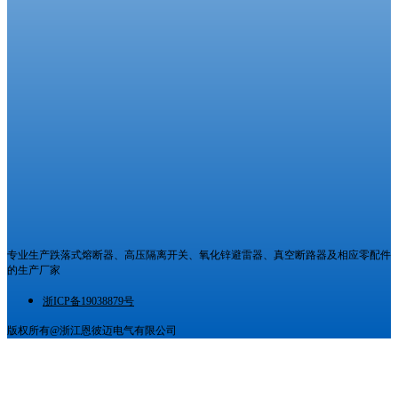
专业生产跌落式熔断器、高压隔离开关、氧化锌避雷器、真空断路器及相应零配件
的生产厂家
浙ICP备19038879号
版权所有@浙江恩彼迈电气有限公司