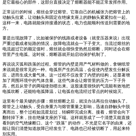
是它最核心的部件，这部分直接决定了熔断器能不能正常发挥作用。
正常运行的时候，熔丝会穿过熔管。它靠自己的机械张力把熔管上的
动触头拉紧，让动触头和固定在绝缘支座上的静触头紧紧扣在一起。
这样一来，电路就能保持接通的状态，电力也能顺利传送到需要的地
方。
要是出现故障了，比如被保护的线路或者设备（就变压器来说）出现
严重过载或者短路的情况，故障电流就会一下子变大。当流过熔丝的
电流超过它的额定值时，熔丝就会很快变热然后熔断，同时还会在熔
管里产生电弧。这时候，熔断器就开始启动保护机制了。
再说说灭弧和跌落的过程。熔管的内壁是用产气材料做的，拿钢纸管
来说就是很常见的一种。电弧所产生的高温，会促使内壁发生分解反
应，进而生成大量气体。这一过程不仅改变了内壁的结构，还显著增
加了周围环境中的气体含量。这些气体会让熔管里的压力一下子升
高，然后从管子的两端使劲喷出来。这股速度很快的气流能有效地把
电弧吹断，还能给电弧降温，让电弧在电流经过零点的时候熄灭。
这里有个最关键的步骤：熔丝熔断之后，就没办法再拉住动触头了。
熔管之上动触头，受自身重力与熔管重量之影响，迅速自静触头中脱
离而出，整个过程如流星划过，转瞬即完成分离。接着，熔管会向下
翻转掉下来，挂在绝缘支座的下端。这样就形成了一个清楚又能直接
看到的空气绝缘断口。这个 “跌落” 的动作，不光是它名字的由来，还
能让我们清楚知道故障已经发生了、电路也已经被切断了，用起来特
别实用。