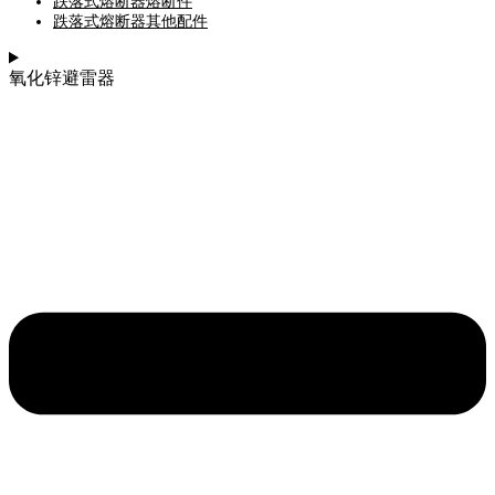
跌落式熔断器熔断件
跌落式熔断器其他配件
氧化锌避雷器