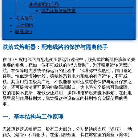
其他输配电产品
电力设备绝缘护罩
公告资讯
人才招聘
联系我们
跌落式熔断器：配电线路的保护与隔离能手
在 10kV 配电线路与配电变压器运行过程中，跌落式熔断器扮演着至关
重要的角色，宛如一位不可或缺的“得力臂助”，为其稳定运转保驾护
航。在保障电力系统平稳运行的征程中，它堪称中流砥柱，作用举足
轻重。恰似定海神针般，稳稳维系着电力系统的有序运转，不可或
缺。其应用范围极为广泛，不仅能够同时达成过载保护与短路保护之
效，还可提供清晰可见的电路隔离断口，为电路安全提供可靠保障。
它的结构不复杂，花钱少还好用，操作和维护起来也不麻烦，在配电
网里起的作用特别大，我觉得这种设备真的特别符合实际使用的需
求。
一、基本结构与工作原理
恩彼迈
跌落式熔断器
一般有三大部分，分别是绝缘支座（瓷瓶）、动
触头（熔管）和静触头。在这几部分里，装在熔管里的熔丝（熔体）