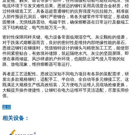
及瓷瓶、触头、熔管等多个部件，任何细微松动都可能在高电压、强
电流环境下引发灾难性后果。恩彼迈的铆钉采用高强度合金材质，经
过特殊锻造工艺，具备远超普通铆钉的抗剪强度与抗拉能力。精准嵌
入部件预设孔洞后，铆钉严密铆合，将各关键零件牢牢锁定，形成稳
固整体，无惧线路震动、电磁干扰，确保熔断器在日常运行及极端工
况下结构稳定，电气性能万无一失。
密封性保障同样关键。电力设备常面临潮湿空气、灰尘颗粒的侵袭，
对于跌落式熔断器而言，良好的密封性是维持内部绝缘性能的基石。
恩彼迈铆钉在铆接时，凭借独特设计的铆头与精密加工工艺，能使部
件间紧密贴合，有效填补缝隙，筑起隔绝水汽、灰尘的坚固屏障。即
便在暴雨倾盆、风沙肆虐的户外环境，也能防止湿气侵入导致的短
路、放电现象，维持熔断器可靠运行。
再者是工艺适配性。恩彼迈深知不同电力项目有各异的装配需求，研
发出多款规格铆钉，适配手工、半自动、全自动等多元铆接工艺。这
既满足大规模生产线高效组装，又方便电力运维人员现场抢修更换，
大幅提升操作便捷性，让铆钉在电力运维环节灵活适配，尽显实用价
值。
返回
相关设备：