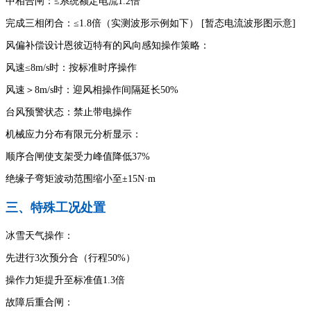
中相合闸：≤系统额定电流1.2倍
完成三相闭合：≤1.8倍（实测波形示例如下） [暂态电流波形图示意]
风偏补偿设计恩彼迈特有的风向感知操作策略：
风速≤8m/s时：按标准时序操作
风速＞8m/s时：迎风相操作间隔延长50%
台风预警状态：禁止带电操作
机械应力分布有限元分析显示：
顺序合闸使支架受力峰值降低37%
绝缘子弯矩波动范围缩小至±15N·m
三、特殊工况处置
冰雪天气操作：
先进行3次预分合（行程50%）
操作力矩提升至标准值1.3倍
故障后重合闸：