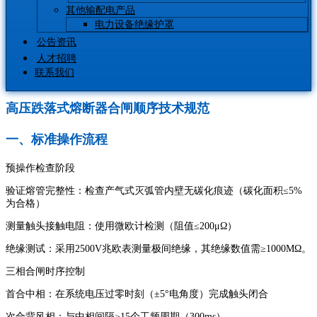
其他输配电产品
电力设备绝缘护罩
公告资讯
人才招聘
联系我们
高压跌落式熔断器合闸顺序技术规范
一、标准操作流程
预操作检查阶段
验证熔管完整性：检查产气式灭弧管内壁无碳化痕迹（碳化面积≤5%
为合格）
测量触头接触电阻：使用微欧计检测（阻值≤200μΩ）
绝缘测试：采用2500V兆欧表测量极间绝缘，其绝缘数值需≥1000MΩ。
三相合闸时序控制
首合中相：在系统电压过零时刻（±5°电角度）完成触头闭合
次合背风相：与中相间隔≥15个工频周期（300ms）