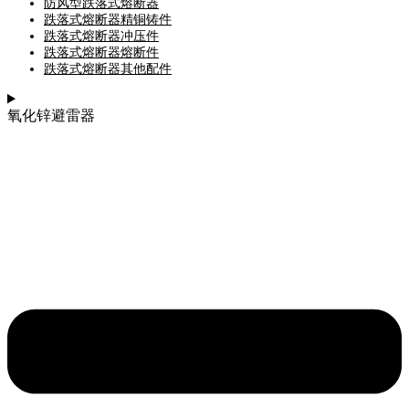
防风型跌落式熔断器
跌落式熔断器精铜铸件
跌落式熔断器冲压件
跌落式熔断器熔断件
跌落式熔断器其他配件
氧化锌避雷器