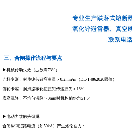
三、合闸操作流程与要点
▶机械传动失效（占故障73%）
连杆变形：材质疲劳致弯曲量＞0.2mm/m（DL/T4862020限值）
齿轮卡涩：润滑脂碳化使扭矩传递损失＞15%
底座沉降：不均匀沉降＞3mm时机构偏斜角≥1.5°
▶电动力致触头弹跳
合闸瞬间短路电流（如50kA）产生洛伦兹力：