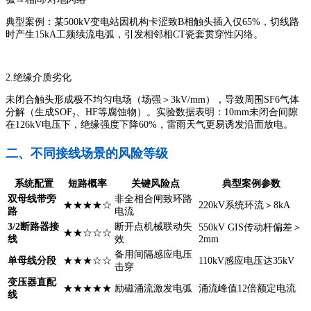
典型案例：某500kV变电站因机构卡涩致B相触头插入仅65%，切线路
时产生15kA工频续流电弧，引发相邻相CT瓷套贯穿性闪络。
2.绝缘介质劣化
未闭合触头形成极不均匀电场（场强＞3kV/mm），导致周围SF6气体
分解（生成SOF₂、HF等腐蚀物）。实验数据表明：10mm未闭合间隙
在126kV电压下，绝缘强度下降60%，雷雨天气更易诱发沿面放电。
二、不同接线场景的风险等级
系统配置
短路概率
关键风险点
典型案例参数
双母线带旁
非全相合闸致环路
★★★★☆
220kV系统环流＞8kA
路
电流
3/2断路器接
断开点机械联动失
550kV GIS传动杆偏差＞
★★☆☆☆
线
效
2mm
备用间隔感应电压
单母线分段
★★★☆☆
110kV感应电压达35kV
击穿
变压器直配
★★★★★
励磁涌流激发电弧
涌流峰值12倍额定电流
线