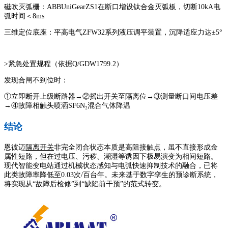
磁吹灭弧栅：ABBUniGearZS1在断口增设钛合金灭弧板，切断10kA电
弧时间＜8ms
三维定位底座：平高电气ZFW32系列液压调平装置，沉降适应力达±5°
>紧急处置规程（依据Q/GDW1799.2）
发现合闸不到位时：
①立即断开上级断路器→②摇出开关至隔离位→③测量断口间电压差
→④故障相触头喷洒SF6N₂混合气体降温
结论
恩彼迈
隔离开关
非完全闭合状态本质是高阻接触点，虽不直接形成金
属性短路，但在过电压、污秽、潮湿等诱因下极易演变为相间短路。
现代智能变电站通过机械状态感知与电弧快速抑制技术的融合，已将
此类故障率降低至0.03次/百台年。未来基于数字孪生的预诊断系统，
将实现从“故障后检修”到“缺陷前干预”的范式转变。