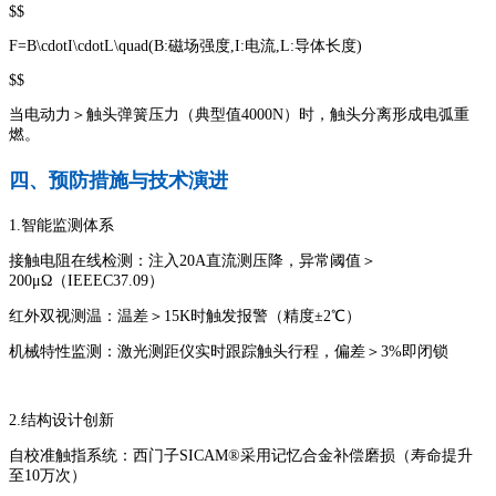
$$
F=B\cdotI\cdotL\quad(B:磁场强度,I:电流,L:导体长度)
$$
当电动力＞触头弹簧压力（典型值4000N）时，触头分离形成电弧重
燃。
四、预防措施与技术演进
1.智能监测体系
接触电阻在线检测：注入20A直流测压降，异常阈值＞
200μΩ（IEEEC37.09）
红外双视测温：温差＞15K时触发报警（精度±2℃）
机械特性监测：激光测距仪实时跟踪触头行程，偏差＞3%即闭锁
2.结构设计创新
自校准触指系统：西门子SICAM®采用记忆合金补偿磨损（寿命提升
至10万次）