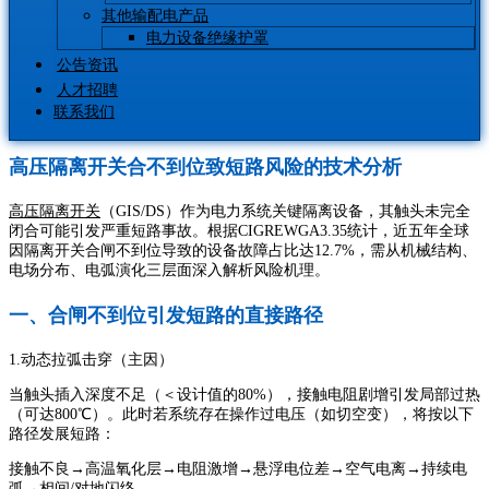
其他输配电产品
电力设备绝缘护罩
公告资讯
人才招聘
联系我们
高压隔离开关合不到位致短路风险的技术分析
高压隔离开关
（GIS/DS）作为电力系统关键隔离设备，其触头未完全
闭合可能引发严重短路事故。根据CIGREWGA3.35统计，近五年全球
因隔离开关合闸不到位导致的设备故障占比达12.7%，需从机械结构、
电场分布、电弧演化三层面深入解析风险机理。
一、合闸不到位引发短路的直接路径
1.动态拉弧击穿（主因）
当触头插入深度不足（＜设计值的80%），接触电阻剧增引发局部过热
（可达800℃）。此时若系统存在操作过电压（如切空变），将按以下
路径发展短路：
接触不良→高温氧化层→电阻激增→悬浮电位差→空气电离→持续电
弧→相间/对地闪络