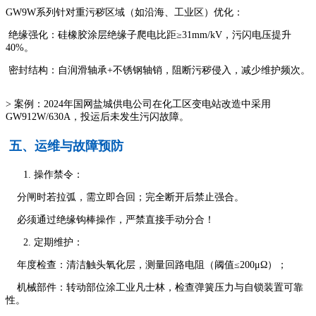
GW9W系列针对重污秽区域（如沿海、工业区）优化：
绝缘强化：硅橡胶涂层绝缘子爬电比距≥31mm/kV，污闪电压提升
40%。
密封结构：自润滑轴承+不锈钢轴销，阻断污秽侵入，减少维护频次。
> 案例：2024年国网盐城供电公司在化工区变电站改造中采用
GW912W/630A，投运后未发生污闪故障。
五、运维与故障预防
操作禁令：
分闸时若拉弧，需立即合回；完全断开后禁止强合。
必须通过绝缘钩棒操作，严禁直接手动分合！
定期维护：
年度检查：清洁触头氧化层，测量回路电阻（阈值≤200μΩ）；
机械部件：转动部位涂工业凡士林，检查弹簧压力与自锁装置可靠
性。