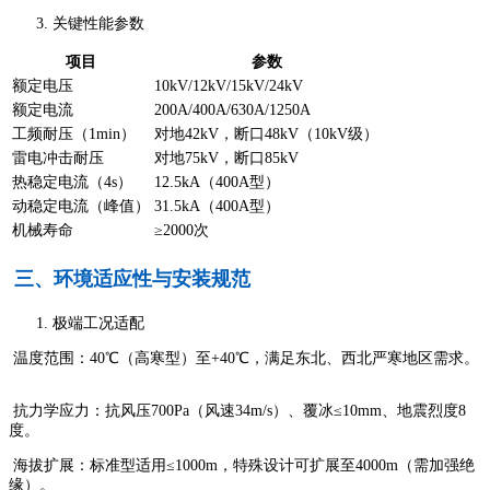
关键性能参数
项目
参数
额定电压
10kV/12kV/15kV/24kV
额定电流
200A/400A/630A/1250A
工频耐压（1min）
对地42kV，断口48kV（10kV级）
雷电冲击耐压
对地75kV，断口85kV
热稳定电流（4s）
12.5kA（400A型）
动稳定电流（峰值）
31.5kA（400A型）
机械寿命
≥2000次
三、环境适应性与安装规范
极端工况适配
温度范围：40℃（高寒型）至+40℃，满足东北、西北严寒地区需求。
抗力学应力：抗风压700Pa（风速34m/s）、覆冰≤10mm、地震烈度8
度。
海拔扩展：标准型适用≤1000m，特殊设计可扩展至4000m（需加强绝
缘）。