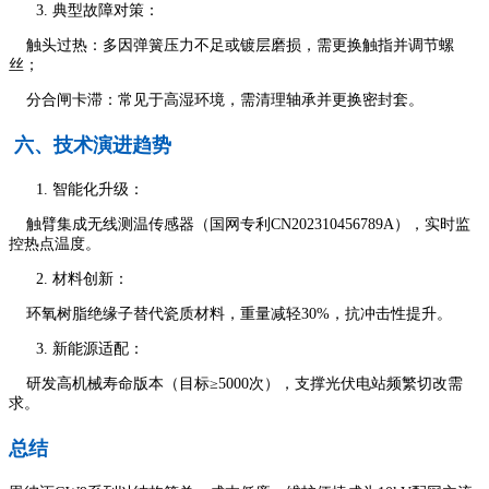
典型故障对策：
触头过热：多因弹簧压力不足或镀层磨损，需更换触指并调节螺
丝；
分合闸卡滞：常见于高湿环境，需清理轴承并更换密封套。
六、技术演进趋势
智能化升级：
触臂集成无线测温传感器（国网专利CN202310456789A），实时监
控热点温度。
材料创新：
环氧树脂绝缘子替代瓷质材料，重量减轻30%，抗冲击性提升。
新能源适配：
研发高机械寿命版本（目标≥5000次），支撑光伏电站频繁切改需
求。
总结