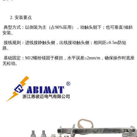
安装要点
典型方式：以倒装为主（占90%应用），动触头朝下；也可垂直/倾斜
安装。
接线规则：进线接静触头侧，出线接动触头侧；相间距≥0.5m防短
路。
基础固定：M12螺栓锚固于横担，水平误差≤2mm/m，确保操作时底座
无松动。