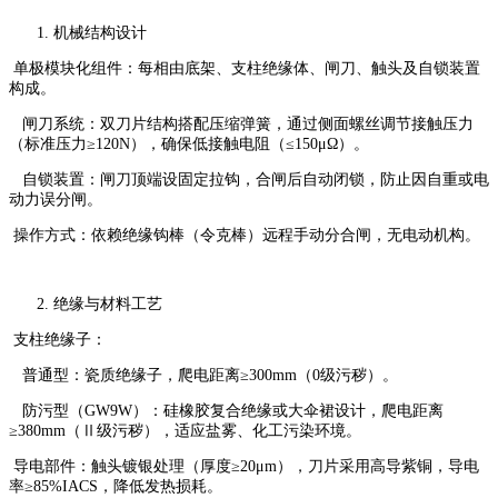
机械结构设计
单极模块化组件：每相由底架、支柱绝缘体、闸刀、触头及自锁装置
构成。
闸刀系统：双刀片结构搭配压缩弹簧，通过侧面螺丝调节接触压力
（标准压力≥120N），确保低接触电阻（≤150μΩ）。
自锁装置：闸刀顶端设固定拉钩，合闸后自动闭锁，防止因自重或电
动力误分闸。
操作方式：依赖绝缘钩棒（令克棒）远程手动分合闸，无电动机构。
绝缘与材料工艺
支柱绝缘子：
普通型：瓷质绝缘子，爬电距离≥300mm（0级污秽）。
防污型（GW9W）：硅橡胶复合绝缘或大伞裙设计，爬电距离
≥380mm（Ⅱ级污秽），适应盐雾、化工污染环境。
导电部件：触头镀银处理（厚度≥20μm），刀片采用高导紫铜，导电
率≥85%IACS，降低发热损耗。