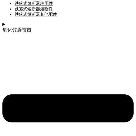
跌落式熔断器冲压件
跌落式熔断器熔断件
跌落式熔断器其他配件
氧化锌避雷器