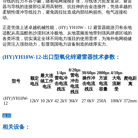
导线的拉力不容小觑，随着电网规模扩张，导线张力愈发复杂。避雷
器与导线的连接部位采用高韧性、抗拉伸的合金连接件，凭借卓越的
柔韧性缓冲导线拉力，避免因拉扯造成内部结构损伤、电气连接松
动。
正是凭借上述卓越机械性能，(HY) YH10W - 12 避雷器能游刃有余地
适配从高温酷热沙漠到冰冷极地、从地震频发地带到强风肆虐区域的
各类环境，切实满足全球不同电力项目的使用需求，为海外电网稳健
运营注入强劲动力，彰显我国电力设备制造的雄厚实力。
(HY)YH10W-12-出口型氧化锌避雷器技术参数：
8/20μs
1/4μs
30/60μs
2000μs
4/10μs
雷电
最大连
雷电冲
操作冲
方波
大电
额定
爬电距
冲击
型号
续工作
击电流
击电流
电流
流耐
电压
离
电流
电压
残压
残压
容量
受
残压
(HY)YH10W-
12kV
10.2kV
42.2kV
36kV
27.0kV
250A
100kV
372mm
12
返回
相关设备：