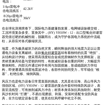
电压：
1/4μs雷电冲
42.2kV
击电流残压
：
8/20
μs
雷电冲
36kV
击电流残压：
在全球化浪潮席卷下，国际电力基建蓬勃发展，电网铺设纵横交错，
工况环境复杂多变。置身其中，(HY) YH10W - 12 - 出口型氧化锌避雷
器凭借过硬的机械性能，脱颖而出，成为守护各国电力系统的中流砥
柱，从容应对各式极端状况。
地震，作为极具破坏力的自然灾害，瞬间释放的强大地震力足以让普
通电力设备支离破碎。这款
氧化锌避雷器
却有着独特的抗震 “绝技”，
从结构设计伊始，便采用高强度铝合金或优质钢材作为支撑框架，这
类材质兼具轻盈与坚韧的特性，有效减轻设备自重的同时，大幅提升
整体刚性。内部元件通过科学布局与加固措施，形成稳固的力学结
构，即便遭遇高强度地震波冲击，各部件间协同受力，牢牢稳住 “根
基”，杜绝位移、倾倒风险。
风压力也是电力设备日常需直面的挑战，尤其是在沿海、高山等风力
强劲区域。(HY) YH10W - 12 避雷器的复合外套经特殊防风设计，表
面呈流线型，可有效削减风力冲击；材质本身添加抗风蚀助剂，耐受
风沙长时间 “打磨”，不易出现磨损、剥落。安装时搭配专业防风金
具，全方位锁定设备位置，使其在狂风呼啸中屹立不倒。