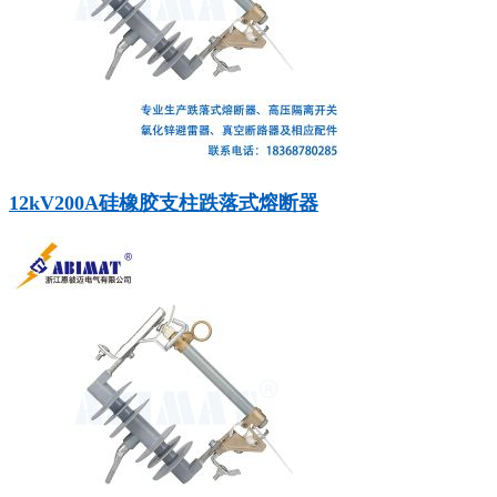
12kV200A硅橡胶支柱跌落式熔断器