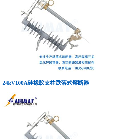
24kV100A硅橡胶支柱跌落式熔断器