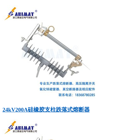
24kV200A硅橡胶支柱跌落式熔断器