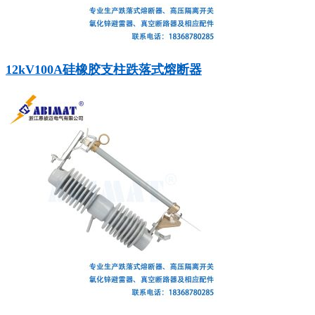
12kV100A硅橡胶支柱跌落式熔断器