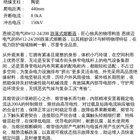
绝缘支柱：
陶瓷
爬电距离：
440mm
开断电流：
8.0kA
冲击电压：
150kV
恩彼迈电气RW12-24/200
跌落式熔断器
：匠心独具的物理构造 恩彼迈
电气的RW12-24/200跌落式熔断器，以其精妙设计与鲜明物理特征，在
电力防护领域独树一帜，尽显专业品质。
从外观来看，它拥有紧凑且规整的身形，体积小巧玲珑，在空间利用
上优势尽显。无论是安装于城市街头狭窄电线杆上的电气设备集群
间，还是置身变电站内布局紧凑的配电柜内，都能轻松适配，不占过
多空间，为复杂电力设施排布“挤出”更多灵活余地。外壳采用高品质绝
缘材料，质地坚韧且光滑，历经户外风雨侵蚀、紫外线长期照射，依
然能保持良好绝缘性能与机械强度，有效隔离内部导电部件，守护周
边环境安全，无惧恶劣气候与复杂工况“考验”。
其熔管设计堪称匠心之作。熔管修长而匀称，内部精准安置着额定电
流达200A的特制熔丝，熔丝由高导电性、对过载及短路电流响应敏锐
的合金打造，保障正常运行时稳定导通，故障临界果断熔断。熔管与
上下触头紧密契合，连接部位严丝合缝，金属触头经精细打磨、特殊
镀层处理，在保障低电阻、优导电的同时，耐磨抗腐，延长使用寿
命。当熔丝熔断瞬间，熔管借内部产气材料与电弧作用产生的气压变
化，顺势流畅跌落，以直观可视状态指示故障发生，助运维人员快速
锁定问题，及时修复电路。