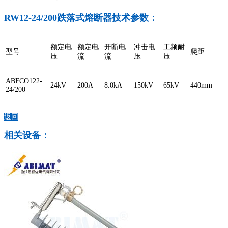
RW12-24/200跌落式熔断器技术参数：
额定电
额定电
开断电
冲击电
工频耐
型号
爬距
压
流
流
压
压
ABFCO122-
24kV
200A
8.0kA
150kV
65kV
440mm
24/200
返回
相关设备：