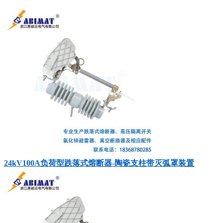
24kV100A负荷型跌落式熔断器-陶瓷支柱带灭弧罩装置