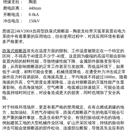
绝缘支柱：
陶瓷
爬电距离：
440mm
开断电流：
8.0kA
冲击电压：
150kV
恩彼迈24kV200A负荷型跌落式熔断器 - 陶瓷支柱带灭弧罩装置在电力
系统中有着重要的应用地位，但在使用过程中，对其应用环境有着诸
多严格要求。
跌落式熔断器
首先在温度方面的限制。工作温度被限定在一个特定的
区间，不得高于40度且不少于-40度。这是因为极端的高温可能会影响
装置内部的材料性能，导致绝缘性能下降、金属部件膨胀变形等问
题，从而影响熔断器的正常工作甚至引发故障。而低温环境下，如果
低于-40度，材料可能会变脆，机械强度降低，在遭受外力冲击或正常
操作应力时容易损坏。在海拔高度上，平均海拔不得超过1000m。随着
海拔的升高，空气密度会逐渐降低，这会对熔断器的灭弧性能产生显
著影响。在高海拔地区，空气稀薄，电弧难以快速熄灭，可能会造成
电弧持续时间过长，对设备造成更大的损害，同时也增加了安全风
险。
对于特殊环境场所，更是有着严格的禁用规定。在有点燃或易爆的地
方，如加油站、天然气存储站等，跌落式熔断器产生的电弧可能会引
发严重的爆炸事故，危及生命财产安全。有强烈振动或冲击的场地，
例如建筑工地的大型机械作业区域、矿山开采区域等，持续的振动和
冲击可能会使熔断器的部件松动、连接部位断裂，导致其失去应有的