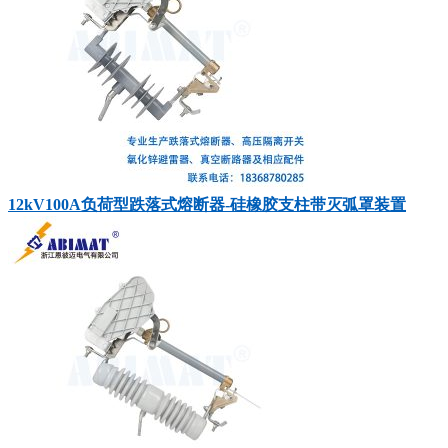
12kV100A负荷型跌落式熔断器-硅橡胶支柱带灭弧罩装置