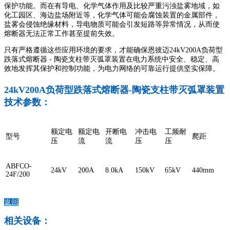
保护功能。而在有导电、化学气体作用及比较严重污浊盐雾地域，如
化工园区、海边盐场附近等，化学气体可能会腐蚀装置的金属部件，
盐雾会侵蚀绝缘材料，导电物质可能会引发短路等异常情况，从而使
熔断器无法正常工作甚至提前失效。
只有严格遵循这些应用环境的要求，才能确保恩彼迈24kV200A负荷型
跌落式熔断器 - 陶瓷支柱带灭弧罩装置在电力系统中安全、稳定、高
效地发挥其保护和控制功能，为电力网络的可靠运行提供坚实保障。
24kV200A负荷型跌落式熔断器-陶瓷支柱带灭弧罩装置
技术参数：
额定电
额定电
开断电
冲击电
工频耐
型号
爬距
压
流
流
压
压
ABFCO-
24kV
200A
8.0kA
150kV
65kV
440mm
24F/200
返回
相关设备：