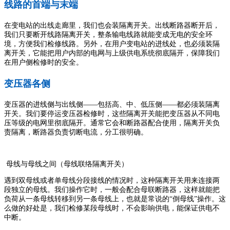
线路的首端与末端
在变电站的出线走廊里，我们也会装隔离开关。出线断路器断开后，
我们只要断开线路隔离开关，整条输电线路就能变成无电的安全环
境，方便我们检修线路。另外，在用户变电站的进线处，也必须装隔
离开关，它能把用户内部的电网与上级供电系统彻底隔开，保障我们
在用户侧检修时的安全。
变压器各侧
变压器的进线侧与出线侧——包括高、中、低压侧——都必须装隔离
开关。我们要停运变压器检修时，这些隔离开关能把变压器从不同电
压等级的电网里彻底隔开。通常它会和断路器配合使用，隔离开关负
责隔离，断路器负责切断电流，分工很明确。
母线与母线之间（母线联络隔离开关）
遇到双母线或者单母线分段接线的情况时，这种隔离开关用来连接两
段独立的母线。我们操作它时，一般会配合母联断路器，这样就能把
负荷从一条母线转移到另一条母线上，也就是常说的“倒母线”操作。这
么做的好处是，我们检修某段母线时，不会影响供电，能保证供电不
中断。