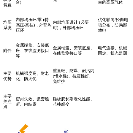
合)
生的高压气体
装置
内部均压环/罩 (特
优化轴向/径向电
均压
内部均压设计 (必要
高压/高柱)，外部均
场分布，防局部
系统
时)，外部均压环
压环
放电
金属端盖、安装底
金属端盖、安装底座、
电气连接、机械
附件
座、在线监测接口
在线监测接口等
固定、状态监测
等
重量轻、防爆、耐污闪
主要
机械强度高、耐老
(憎水性)、抗震性好、
优势
化、防火优
免维护
主要
密封失效、瓷套脆
硅橡胶长期老化性能、
关注
断、内结露
芯棒蠕变
点