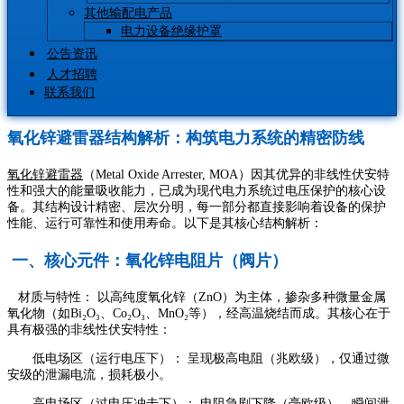
其他输配电产品
电力设备绝缘护罩
公告资讯
人才招聘
联系我们
氧化锌避雷器结构解析：构筑电力系统的精密防线
氧化锌避雷器
（Metal Oxide Arrester, MOA）因其优异的非线性伏安特
性和强大的能量吸收能力，已成为现代电力系统过电压保护的核心设
备。其结构设计精密、层次分明，每一部分都直接影响着设备的保护
性能、运行可靠性和使用寿命。以下是其核心结构解析：
一、核心元件：氧化锌电阻片（阀片）
材质与特性： 以高纯度氧化锌（ZnO）为主体，掺杂多种微量金属
氧化物（如Bi₂O₃、Co₂O₃、MnO₂等），经高温烧结而成。其核心在于
具有极强的非线性伏安特性：
低电场区（运行电压下）： 呈现极高电阻（兆欧级），仅通过微
安级的泄漏电流，损耗极小。
高电场区（过电压冲击下）： 电阻急剧下降（毫欧级），瞬间泄