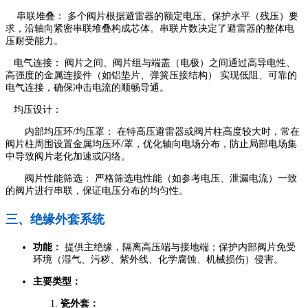
串联堆叠： 多个阀片根据避雷器的额定电压、保护水平（残压）要
求，沿轴向紧密串联堆叠构成芯体。串联片数决定了避雷器的整体电
压耐受能力。
电气连接： 阀片之间、阀片组与端盖（电极）之间通过高导电性、
高强度的金属连接件（如铝垫片、弹簧压接结构） 实现低阻、可靠的
电气连接，确保冲击电流的顺畅导通。
均压设计：
内部均压环/均压罩： 在特高压避雷器或阀片柱高度较大时，常在
阀片柱周围设置金属均压环/罩，优化轴向电场分布，防止局部电场集
中导致阀片老化加速或闪络。
阀片性能筛选： 严格筛选电性能（如参考电压、泄漏电流）一致
的阀片进行串联，保证电压分布的均匀性。
三、绝缘外套系统
功能：
提供主绝缘，隔离高压端与接地端；保护内部阀片免受
环境（湿气、污秽、紫外线、化学腐蚀、机械损伤）侵害。
主要类型：
瓷外套：