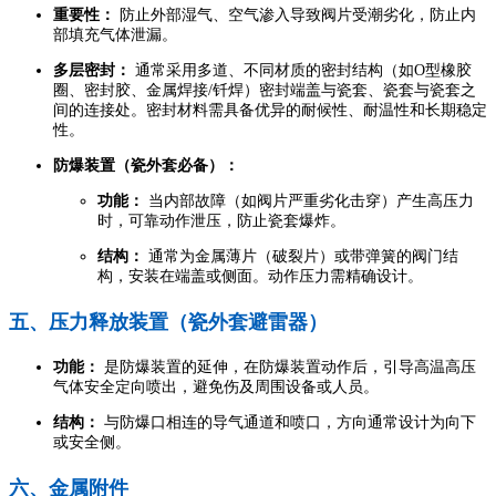
重要性：
防止外部湿气、空气渗入导致阀片受潮劣化，防止内
部填充气体泄漏。
多层密封：
通常采用多道、不同材质的密封结构（如O型橡胶
圈、密封胶、金属焊接/钎焊）密封端盖与瓷套、瓷套与瓷套之
间的连接处。密封材料需具备优异的耐候性、耐温性和长期稳定
性。
防爆装置（瓷外套必备）：
功能：
当内部故障（如阀片严重劣化击穿）产生高压力
时，可靠动作泄压，防止瓷套爆炸。
结构：
通常为金属薄片（破裂片）或带弹簧的阀门结
构，安装在端盖或侧面。动作压力需精确设计。
五、压力释放装置（瓷外套避雷器）
功能：
是防爆装置的延伸，在防爆装置动作后，引导高温高压
气体安全定向喷出，避免伤及周围设备或人员。
结构：
与防爆口相连的导气通道和喷口，方向通常设计为向下
或安全侧。
六、金属附件