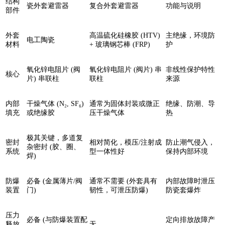
结构
瓷外套避雷器
复合外套避雷器
功能与说明
部件
外套
高温硫化硅橡胶 (HTV)
主绝缘，环境防
电工陶瓷
材料
+ 玻璃钢芯棒 (FRP)
护
氧化锌电阻片 (阀
氧化锌电阻片 (阀片) 串
非线性保护特性
核心
片) 串联柱
联柱
来源
内部
干燥气体 (N₂, SF₆)
通常为固体封装或微正
绝缘、防潮、导
填充
或绝缘胶
压干燥气体
热
极其关键，多道复
密封
相对简化，模压/注射成
防止潮气侵入，
杂密封 (胶、圈、
系统
型一体性好
保持内部环境
焊)
防爆
必备 (金属薄片/阀
通常不需要 (外套具有
内部故障时泄压
装置
门)
韧性，可泄压防爆)
防瓷套爆炸
压力
必备 (与防爆装置配
定向排放故障产
释放
无