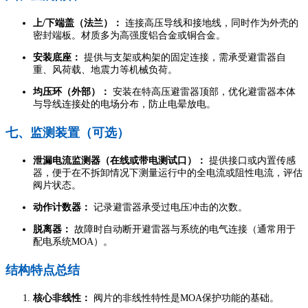
上/下端盖（法兰）：
连接高压导线和接地线，同时作为外壳的
密封端板。材质多为高强度铝合金或铜合金。
安装底座：
提供与支架或构架的固定连接，需承受避雷器自
重、风荷载、地震力等机械负荷。
均压环（外部）：
安装在特高压避雷器顶部，优化避雷器本体
与导线连接处的电场分布，防止电晕放电。
七、监测装置（可选）
泄漏电流监测器（在线或带电测试口）：
提供接口或内置传感
器，便于在不拆卸情况下测量运行中的全电流或阻性电流，评估
阀片状态。
动作计数器：
记录避雷器承受过电压冲击的次数。
脱离器：
故障时自动断开避雷器与系统的电气连接（通常用于
配电系统MOA）。
结构特点总结
核心非线性：
阀片的非线性特性是MOA保护功能的基础。