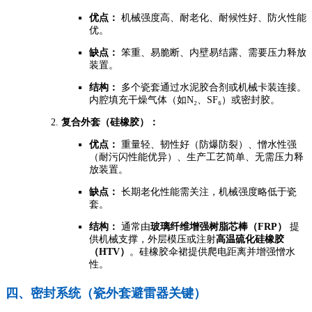
优点：
机械强度高、耐老化、耐候性好、防火性能
优。
缺点：
笨重、易脆断、内壁易结露、需要压力释放
装置。
结构：
多个瓷套通过水泥胶合剂或机械卡装连接。
内腔填充干燥气体（如N₂、SF₆）或密封胶。
复合外套（硅橡胶）：
优点：
重量轻、韧性好（防爆防裂）、憎水性强
（耐污闪性能优异）、生产工艺简单、无需压力释
放装置。
缺点：
长期老化性能需关注，机械强度略低于瓷
套。
结构：
通常由
玻璃纤维增强树脂芯棒（FRP）
提
供机械支撑，外层模压或注射
高温硫化硅橡胶
（HTV）
。硅橡胶伞裙提供爬电距离并增强憎水
性。
四、密封系统（瓷外套避雷器关键）