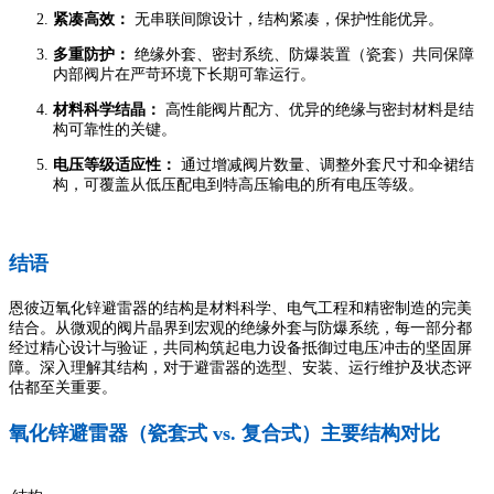
紧凑高效：
无串联间隙设计，结构紧凑，保护性能优异。
多重防护：
绝缘外套、密封系统、防爆装置（瓷套）共同保障
内部阀片在严苛环境下长期可靠运行。
材料科学结晶：
高性能阀片配方、优异的绝缘与密封材料是结
构可靠性的关键。
电压等级适应性：
通过增减阀片数量、调整外套尺寸和伞裙结
构，可覆盖从低压配电到特高压输电的所有电压等级。
结语
恩彼迈氧化锌避雷器的结构是材料科学、电气工程和精密制造的完美
结合。从微观的阀片晶界到宏观的绝缘外套与防爆系统，每一部分都
经过精心设计与验证，共同构筑起电力设备抵御过电压冲击的坚固屏
障。深入理解其结构，对于避雷器的选型、安装、运行维护及状态评
估都至关重要。
氧化锌避雷器（瓷套式 vs. 复合式）主要结构对比